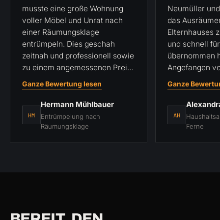
musste eine große Wohnung
Neumüller und
voller Möbel und Unrat nach
das Ausräume
einer Räumungsklage
Elternhauses ze
entrümpeln. Dies geschah
und schnell fü
zeitnah und professionell sowie
übernommen h
zu einem angemessenen Preis.
Angefangen vom
Die Gegenstände wurden
Kostenvoransch
Ganze Bewertung lesen
Ganze Bewertu
fachgerecht zerlegt und
sehr guten Ko
sachgerecht entsorgt. In
während der D
Hermann Mühlbauer
Alexandr
kürzester Zeit war die Wohnung
alles lief gena
HM
AH
Entrümpelung nach
Haushaltsa
leer. Man kann das
besprochen. 
Räumungsklage
Ferne
Unternehmen uneingeschränkt
aufgrund der E
weiterempfehlen!
selbst vor Ort 
große Hilfe! S
BEREIT, DEN