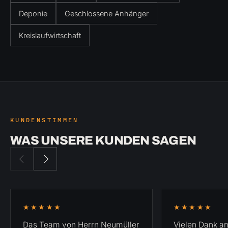
Deponie
Geschlossene Anhänger
Kreislaufwirtschaft
KUNDENSTIMMEN
WAS UNSERE KUNDEN SAGEN
5 von 5 Sternen
5 v
★★★★★
★★★★★
Das Team von Herrn Neumüller
Vielen Dank a