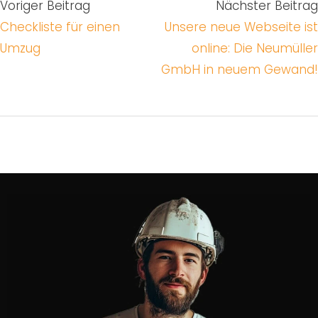
Voriger Beitrag
Nächster Beitrag
Checkliste für einen
Unsere neue Webseite ist
Umzug
online: Die Neumüller
GmbH in neuem Gewand!